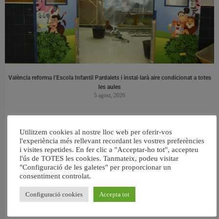
València reforma l’Escola Infantil Pardalets i instal·larà aire condicionat a totes
les aules
5 agost, 2026
Utilitzem cookies al nostre lloc web per oferir-vos
l'experiència més rellevant recordant les vostres preferències
i visites repetides. En fer clic a "Acceptar-ho tot", accepteu
l'ús de TOTES les cookies. Tanmateix, podeu visitar
"Configuració de les galetes" per proporcionar un
consentiment controlat.
Configuració cookies
Accepta tot