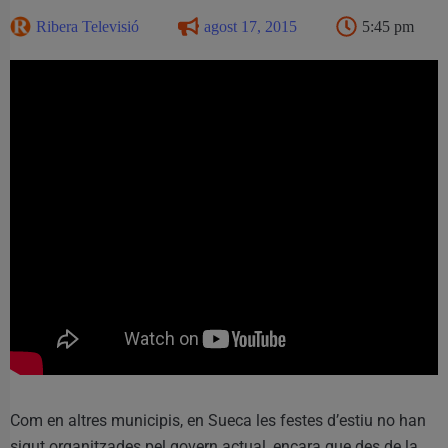
Ribera Televisió
agost 17, 2015
5:45 pm
Com en altres municipis, en Sueca les festes d’estiu no han
sigut organitzades pel govern actual, encara que des de la