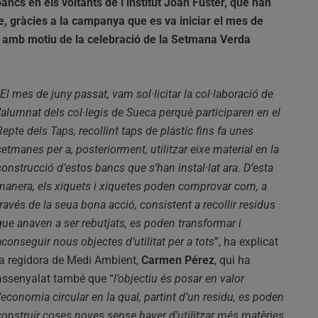
ancs en els voltants de l’institut Joan Fuster, que han
le, gràcies a la campanya que es va iniciar el mes de
at amb motiu de la celebració de la Setmana Verda
“El mes de juny passat, vam sol·licitar la col·laboració de
l’alumnat dels col·legis de Sueca perquè participaren en el
Repte dels Taps, recollint taps de plàstic fins fa unes
setmanes per a, posteriorment, utilitzar eixe material en la
construcció d’estos bancs que s’han instal·lat ara. D’esta
manera, els xiquets i xiquetes poden comprovar com, a
través de la seua bona acció, consistent a recollir residus
que anaven a ser rebutjats, es poden transformar i
aconseguir nous objectes d’utilitat per a tots
”, ha explicat
la regidora de Medi Ambient,
Carmen Pérez
, qui ha
assenyalat també que “
l’objectiu és posar en valor
l’economia circular en la qual, partint d’un residu, es poden
construir coses noves sense haver d’utilitzar més matèries