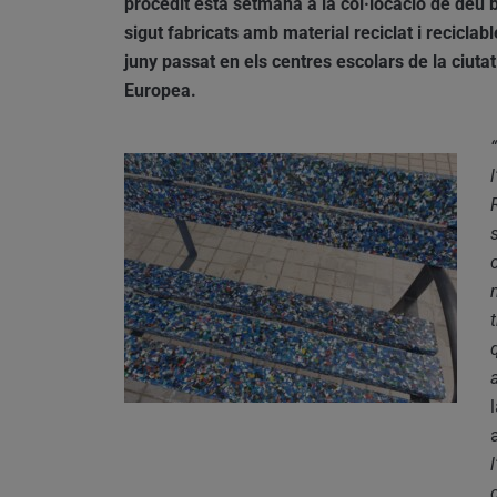
procedit esta setmana a la col·locació de deu b
sigut fabricats amb material reciclat i reciclab
juny passat en els centres escolars de la ciut
Europea.