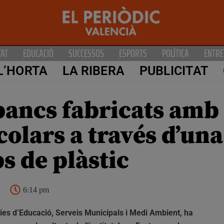
TAT
EDUCACIÓ
SUCCESSOS
ESPORTS
POLÍTICA
ENTRE
L’HORTA
LA RIBERA
PUBLICITAT
bancs fabricats amb
scolars a través d’u
ps de plàstic
6:14 pm
ies d’Educació, Serveis Municipals i Medi Ambient, ha