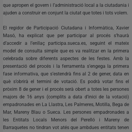
que apropen el govern i l’administració local a la ciutadania i
ajuden a construir en conjunt la ciutat que totes i tots volem.
El regidor de Participació Ciutadana i Informàtica, Xavier
Masó, ha explicat que per participar al procés s’haurà
d’accedir a l’enllaç participa.sueca.es, seguint el mateix
model de consulta simple que es va realitzar en la primera
celebrada sobre diferents aspectes de les festes. Amb la
presentació del procés i la ferramenta s’engega la primera
fase informativa, que s’estendrà fins al 2 de gener, data en
què s’obrirà el termini de votació. Es podrà votar fins el
pròxim 8 de gener i el procés serà obert a totes les persones
majors de 16 anys (complits a data d’inici de la votació)
empadronades en La Llastra, Les Palmeres, Motilla, Bega de
Mar, Mareny Blau o Sueca. Les persones empadronades a
les Entitats Locals Menors del Perelló i Mareny de
Barraquetes no tindran vot atés que ambdues entitats tenen