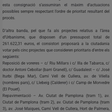
esta consignació s’assumiran el màxim d’actuacions
possibles sempre respectant l’ordre de prioritat resultant del
procés.
D’altra banda, pel que fa als projectes relatius a l’àrea
d’Urbanisme, que disposen d’un pressupost total de
261.622,31 euros, el consistori proposarà a la ciutadania
votar pels cinc projectes que consideren prioritaris d’entre els
següents:
Reposició de voreres – c/ Riu Millars i c/ Illa de Tabarca, c/
doctor Antoni Cebollar (barri Granell), c/ Guadalest – c/ José
Iturbi (Bega Mar), Camí Vell de Cullera, av. de Vilella
(nombres pars), c/ Llebeig (Calderer) i c/ Camp de Morvedre
(El Pouet).
Repavimentació – Av. Ciutat de Pamplona (tram 1), av.
Ciutat de Pamplona (tram 2), av. Ciutat de Pamplona (tram
3), av. José Maiques, Camí Vell de Cullera, Hort de Palmera,