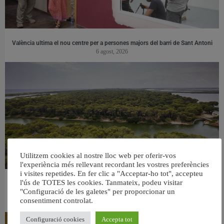
València ultima el nou centre per a persones majors del barri de Sant Antoni
6 agost, 2026
Utilitzem cookies al nostre lloc web per oferir-vos
l'experiència més rellevant recordant les vostres preferències
i visites repetides. En fer clic a "Acceptar-ho tot", accepteu
l'ús de TOTES les cookies. Tanmateix, podeu visitar
València retira prop de 15.000 litres de residus de la Devesa durant el mes de
"Configuració de les galetes" per proporcionar un
juliol
consentiment controlat.
6 agost, 2026
Configuració cookies
Accepta tot