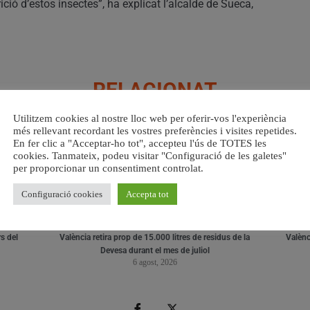
ició d’estos insectes”, ha explicat l’alcalde de Sueca,
RELACIONAT
Utilitzem cookies al nostre lloc web per oferir-vos l'experiència
més rellevant recordant les vostres preferències i visites repetides.
En fer clic a "Acceptar-ho tot", accepteu l'ús de TOTES les
cookies. Tanmateix, podeu visitar "Configuració de les galetes"
per proporcionar un consentiment controlat.
Configuració cookies
Accepta tot
s del
València retira prop de 15.000 litres de residus de la
Valènci
Devesa durant el mes de juliol
6 agost, 2026