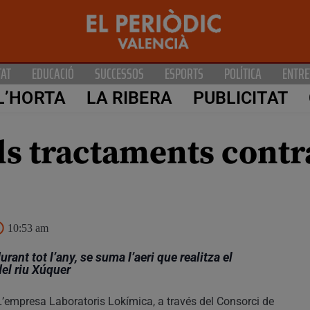
TAT
EDUCACIÓ
SUCCESSOS
ESPORTS
POLÍTICA
ENTRE
L’HORTA
LA RIBERA
PUBLICITAT
ls tractaments contr
10:53 am
urant tot l’any, se suma l’aeri que realitza el
 del riu Xúquer
L’empresa Laboratoris Lokímica, a través del Consorci de