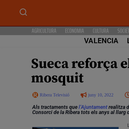
AGRICULTURA
ECONOMIA
CULTURA
SOCIE
VALENCIA
Sueca reforça e
mosquit
Ribera Televisió
juny 10, 2022
Als tractaments que
l’Ajuntament
realitza d
Consorci de la Ribera tots els anys al llarg