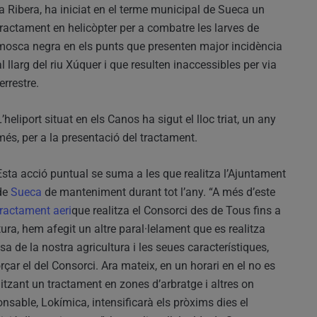
la Ribera, ha iniciat en el terme municipal de Sueca un
tractament en helicòpter per a combatre les larves de
mosca negra en els punts que presenten major incidència
al llarg del riu Xúquer i que resulten inaccessibles per via
terrestre.
L’heliport situat en els Canos ha sigut el lloc triat, un any
més, per a la presentació del tractament.
Esta acció puntual se suma a les que realitza l’Ajuntament
de
Sueca
de manteniment durant tot l’any. “A més d’este
tractament aeri
que realitza el Consorci des de Tous fins a
atura, hem afegit un altre paral·lelament que es realitza
a de la nostra agricultura i les seues característiques,
ar el del Consorci. Ara mateix, en un horari en el no es
litzant un tractament en zones d’arbratge i altres on
nsable, Lokímica, intensificarà els pròxims dies el