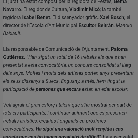
El jurat ha estat compost per la regidora de Festes,
Gema
Navarro
. El regidor de Cultura,
Vladimir Micó
; la també
regidora
Isabel Benet
. El dissenyador gràfic,
Xavi Bosch;
el
director de l’Escola d’Art Municipal
Escultor Beltrán
,
Manolo
Baixauli
.
Lla responsable de Comunicació de l’Ajuntament,
Paloma
Gutiérrez.
“
Han sigut un total de 16 treballs els que s’han
presentat a esta convocatòria, un concurs consolidat al llarg
dels anys. Moltes i molts dels artistes porten anys presentant
els seus dissenys a Sueca
.
Enguany, a més, hem tingut la
participació de
persones que encara e
stan en edat escolar.
Vull agrair el gran esforç i talent que s’ha mostrat per part de
tots els participants, i continuar animant que es presenten
treballs artístics, creatius i originals en pròximes
convocatòries.
Ha sigut una valoració molt renyida i ens
agrada que ens ho hagen posat així de difícil”
, ha assenyalat