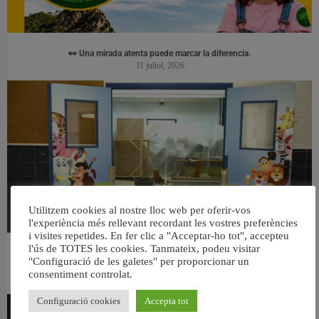
👀 Una mirada atenta puede marcar la diferencia.
31 juliol, 2026
Utilitzem cookies al nostre lloc web per oferir-vos
l'experiència més rellevant recordant les vostres preferències
i visites repetides. En fer clic a "Acceptar-ho tot", accepteu
l'ús de TOTES les cookies. Tanmateix, podeu visitar
València reforma l’Escola Infantil Pardalets i instal·larà aire condicionat a totes
"Configuració de les galetes" per proporcionar un
les aules
consentiment controlat.
5 agost, 2026
Configuració cookies
Accepta tot