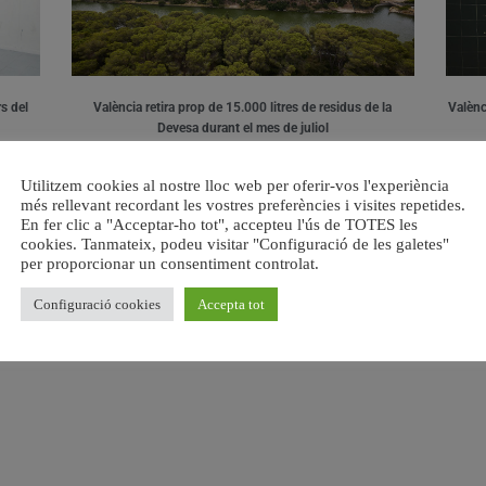
s del
València retira prop de 15.000 litres de residus de la
Valènci
Devesa durant el mes de juliol
6 agost, 2026
Utilitzem cookies al nostre lloc web per oferir-vos l'experiència
més rellevant recordant les vostres preferències i visites repetides.
En fer clic a "Acceptar-ho tot", accepteu l'ús de TOTES les
cookies. Tanmateix, podeu visitar "Configuració de les galetes"
per proporcionar un consentiment controlat.
Configuració cookies
Accepta tot