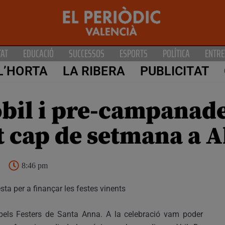
TAT
EDUCACIÓ
SUCCESSOS
ESPORTS
POLÍTICA
ENTRE
L’HORTA
LA RIBERA
PUBLICITAT
bil i pre-campanades
t cap de setmana a A
8:46 pm
ta per a finançar les festes vinents
 pels Festers de Santa Anna. A la celebració vam poder