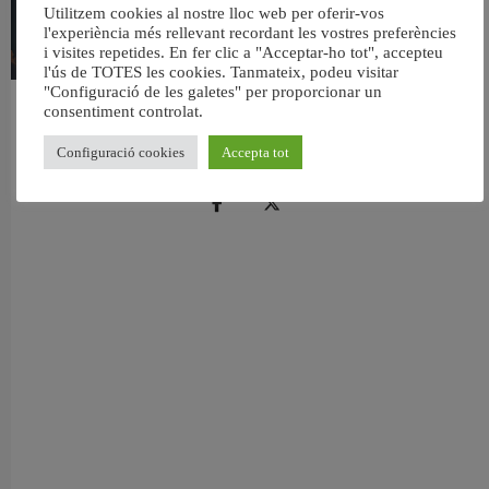
Utilitzem cookies al nostre lloc web per oferir-vos
l'experiència més rellevant recordant les vostres preferències
i visites repetides. En fer clic a "Acceptar-ho tot", accepteu
l'ús de TOTES les cookies. Tanmateix, podeu visitar
"Configuració de les galetes" per proporcionar un
consentiment controlat.
València reforça la neteja de les platges per a l’eclipsi solar del 12 d’agost
5 agost, 2026
Configuració cookies
Accepta tot