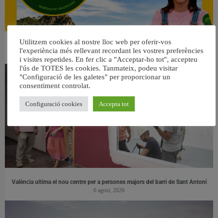
Utilitzem cookies al nostre lloc web per oferir-vos
👀 Una mirada atenta puede marcar la diferencia.
l'experiència més rellevant recordant les vostres preferències
31 juliol, 2026
i visites repetides. En fer clic a "Acceptar-ho tot", accepteu
l'ús de TOTES les cookies. Tanmateix, podeu visitar
"Configuració de les galetes" per proporcionar un
consentiment controlat.
Configuració cookies
Accepta tot
València ultima el nou centre per a persones majors del barri de Sant Antoni
6 agost, 2026