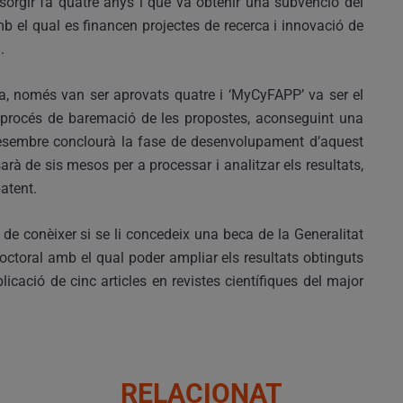
va sorgir fa quatre anys i que va obtenir una subvenció del
b el qual es financen projectes de recerca i innovació de
.
ia, només van ser aprovats quatre i ‘MyCyFAPP’ va ser el
procés de baremació de les propostes, aconseguint una
esembre conclourà la fase de desenvolupament d’aquest
arà de sis mesos per a processar i analitzar els resultats,
patent.
 de conèixer si se li concedeix una beca de la Generalitat
octoral amb el qual poder ampliar els resultats obtinguts
icació de cinc articles en revistes científiques del major
RELACIONAT