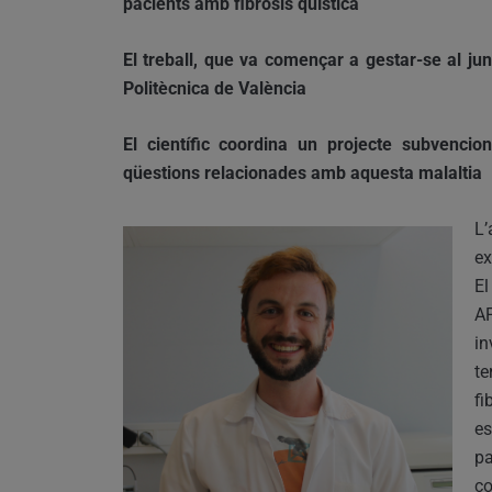
pacients amb fibrosis quística
El treball, que va començar a gestar-se al jun
Politècnica de València
El científic coordina un projecte subvenci
qüestions relacionades amb aquesta malaltia
L
ex
El
AP
in
te
fi
es
pa
c