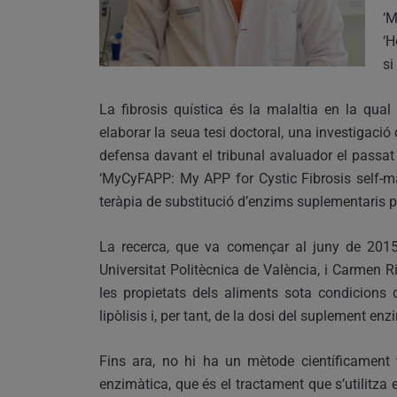
‘M
‘H
si
La fibrosis quística és la malaltia en la qu
elaborar la seua tesi doctoral, una investigació 
defensa davant el tribunal avaluador el passat 2
‘MyCyFAPP: My APP for Cystic Fibrosis self-m
teràpia de substitució d’enzims suplementaris p
La recerca, que va començar al juny de 2015 
Universitat Politècnica de València, i Carmen Ri
les propietats dels aliments sota condicions 
lipòlisis i, per tant, de la dosi del suplement enz
Fins ara, no hi ha un mètode científicament v
enzimàtica, que és el tractament que s’utilitza e