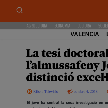
AGRICULTURA
ECONOMIA
CULTURA
SOCIE
VALENCIA
La tesi doctora
l’almussafeny 
distinció excel
Ribera Televisió
octubre 4, 2018
El jove ha centrat la seua investigació en 