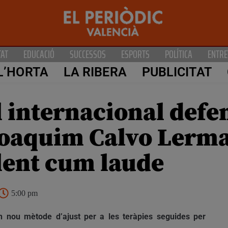
TAT
EDUCACIÓ
SUCCESSOS
ESPORTS
POLÍTICA
ENTRE
L’HORTA
LA RIBERA
PUBLICITAT
l internacional defe
Joaquim Calvo Lerma
·lent cum laude
5:00 pm
un nou mètode d’ajust per a les teràpies seguides per