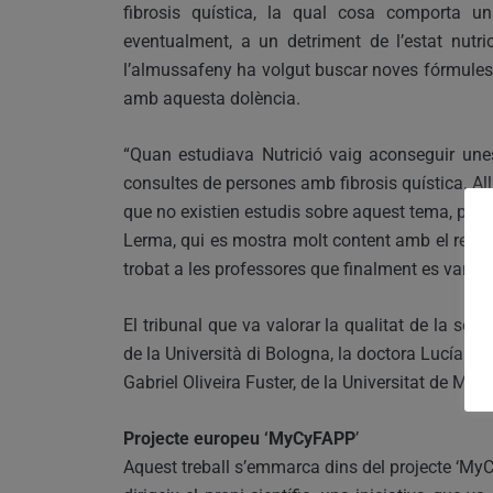
fibrosis quística, la qual cosa comporta u
eventualment, a un detriment de l’estat nutri
l’almussafeny ha volgut buscar noves fórmules 
amb aquesta dolència.
“Quan estudiava Nutrició vaig aconseguir unes
consultes de persones amb fibrosis quística. A
que no existien estudis sobre aquest tema, per la
Lerma, qui es mostra molt content amb el resulta
trobat a les professores que finalment es van con
El tribunal que va valorar la qualitat de la se
de la Università di Bologna, la doctora Lucía Segu
Gabriel Oliveira Fuster, de la Universitat de Màl
Projecte europeu ‘MyCyFAPP
’
Aquest treball s’emmarca dins del projecte ‘M