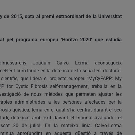
y de 2015, opta al premi extraordinari de la Universitat
onat pel programa europeu ‘Horitzó 2020’ que estudia
’almussafeny Joaquín Calvo Lerma aconsegueix
cel·lent cum laude en la defensa de la seua tesi doctoral.
 científic, que lidera el projecte europeu ‘MyCyFAPP: My
P for Cystic Fibrosis self-management’, treballa en la
vestigació de nous mètodes que permeten ajustar les
ràpies administrades a les persones afectades per la
brosis quística, tema en el qual s’ha centrat durant el seu
tudi, defensat amb èxit davant el tribunal avaluador el
ssat 20 de juliol. En la mateixa línia, Calvo-Lerma
ontinua aprofundint en aquesta qüestió a través de