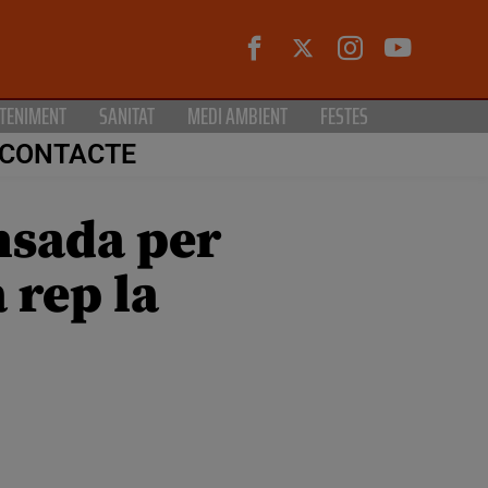
TENIMENT
SANITAT
MEDI AMBIENT
FESTES
CONTACTE
nsada per
 rep la