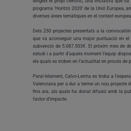
dirigeix el propi científic, una iniciativa que 
programa ‘Horitzó 2020’ de la Unió Europea, am
diverses àrees temàtiques en el context europeu
Dels 250 projectes presentats a la convocatòr
que va aconseguir una major puntuació en el 
subvenció de 5.087.503€. El pròxim mes de d
estudi i a partir d’aqueix moment l’equip dispos
els quals es troben en l’actualitat en procés de 
Paral·lelament, Calvo-Lerma es troba a l’espera
Valenciana per a dur a terme un nou projecte d
fins ara, als quals ha donat difusió amb la publ
factor d’impacte.