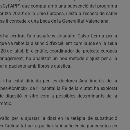
yCyFAPP’, que compta amb una subvenció del programa
oritzó 2020’ de la Unió Europea, i està a l’espera de saber
 se li concedeix una beca de la Generalitat Valenciana.
al s’ha centrat l’almussafeny Joaquim Calvo Lerma per a
que va rebre la distinció d’excel·lent cum laude en la seua
0 de juliol. El científic, coordinador del projecte europeu
anagement’, ha analitzat un nou mètode d’ajust per a la
er a pacients amb fibrosis quística.
i ha estat dirigida per les doctores Ana Andrés, de la
bes-Koninckx, de l’Hospital la Fe de la ciutat, ha explorat
de digestió in vitro com a possibles determinants de la
imàtic.
àlid per a ajustar la dosi en la teràpia de substitució
n l’actualitat per a pal·liar la insuficiència pancreàtica en