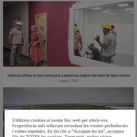
València ultima el nou centre per a persones majors del barri de Sant Antoni
6 agost, 2026
Utilitzem cookies al nostre lloc web per oferir-vos
l'experiència més rellevant recordant les vostres preferències
i visites repetides. En fer clic a "Acceptar-ho tot", accepteu
l'ús de TOTES les cookies. Tanmateix, podeu visitar