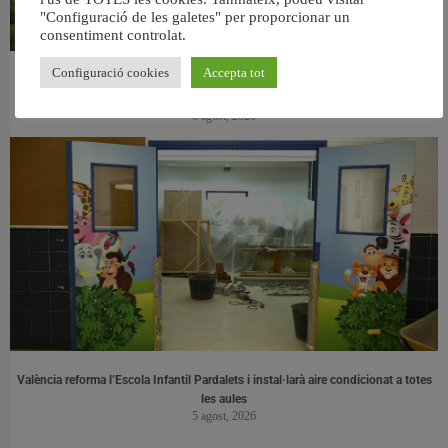
"Configuració de les galetes" per proporcionar un
consentiment controlat.
Configuració cookies
Accepta tot
València retira prop de 15.000 litres de residus de la Devesa durant el mes de
juliol
6 agost, 2026
València reforma l’Escola Infantil Pardalets i instal·larà aire condicionat a totes
les aules
5 agost, 2026