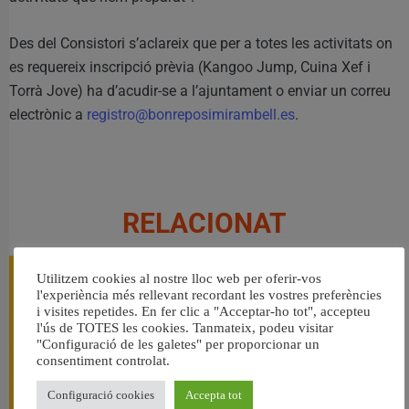
Des del Consistori s’aclareix que per a totes les activitats on
es requereix inscripció prèvia (Kangoo Jump, Cuina Xef i
Torrà Jove) ha d’acudir-se a l’ajuntament o enviar un correu
electrònic a
registro@bonreposimirambell.es
.
RELACIONAT
Utilitzem cookies al nostre lloc web per oferir-vos
l'experiència més rellevant recordant les vostres preferències
i visites repetides. En fer clic a "Acceptar-ho tot", accepteu
l'ús de TOTES les cookies. Tanmateix, podeu visitar
"Configuració de les galetes" per proporcionar un
consentiment controlat.
Configuració cookies
Accepta tot