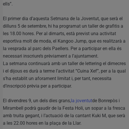
ells”.
El primer dia d’aquesta Setmana de la Joventut, que serà el
dilluns 5 de setembre, hi ha programat un taller de grafitis a
les 18.00 hores. Per al dimarts, està previst una activitat
esportiva molt de moda, el Kangoo Jump, que es realitzarà a
la vesprada al parc dels Paellers. Per a participar en ella és
necessari inscriure’s prèviament a l’ajuntament.
La setmana continuarà amb un taller de lettering el dimecres
i el dijous es durà a terme l’activitat “Cuina Xef”, per a la qual
s’ha establit un aforament limitat i, per tant, necessita
d’inscripció prèvia per a participar.
El divendres 9, un dels dies grans,
la joventut
de Bonrepòs i
Mirambell podrà gaudir de la Festa Holi, un sopar a la fresca
amb truita gegant, i l’actuació de la cantant Kuki M, que serà
a les 22.00 hores en la plaça de la Llar.