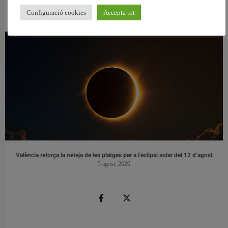
València reforma l’Escola Infantil Pardalets i instal·larà aire condicionat a totes
les aules
Configuració cookies
Accepta tot
5 agost, 2026
València reforça la neteja de les platges per a l’eclipsi solar del 12 d’agost
5 agost, 2026