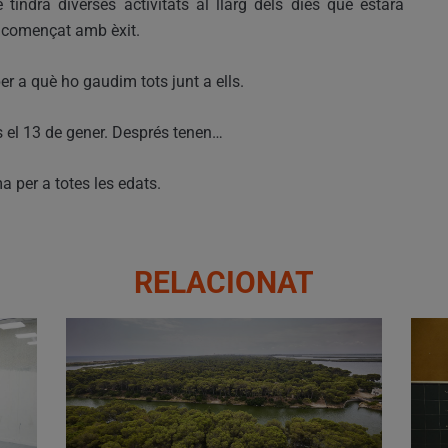
 tindrà diverses activitats al llarg dels dies que estarà
n començat amb èxit.
r a què ho gaudim tots junt a ells.
s el 13 de gener. Després tenen…
 per a totes les edats.
RELACIONAT