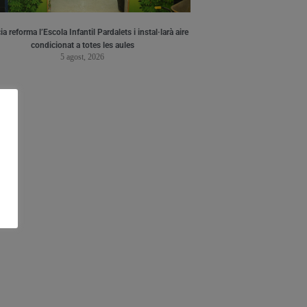
a reforma l’Escola Infantil Pardalets i instal·larà aire
condicionat a totes les aules
5 agost, 2026