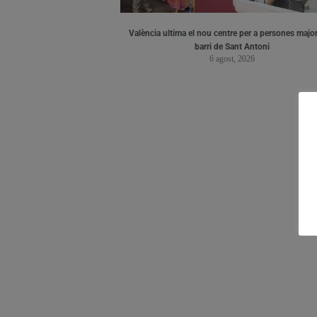
València ultima el nou centre per a persones major
barri de Sant Antoni
6 agost, 2026