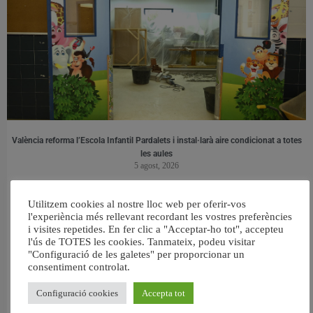
València reforma l’Escola Infantil Pardalets i instal·larà aire condicionat a totes
les aules
5 agost, 2026
Utilitzem cookies al nostre lloc web per oferir-vos
l'experiència més rellevant recordant les vostres preferències
i visites repetides. En fer clic a "Acceptar-ho tot", accepteu
l'ús de TOTES les cookies. Tanmateix, podeu visitar
"Configuració de les galetes" per proporcionar un
consentiment controlat.
Configuració cookies
Accepta tot