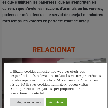
és que s’utilitzen les papereres, que no s’embruten els
carrers i que s’evite les miccions d’animals en les voreres,
podent ser més efectiu este servici de neteja i mantindre’s
més temps les voreres en perfecte estat de neteja”.
RELACIONAT
Utilitzem cookies al nostre lloc web per oferir-vos
l'experiència més rellevant recordant les vostres preferències
i visites repetides. En fer clic a "Acceptar-ho tot", accepteu
l'ús de TOTES les cookies. Tanmateix, podeu visitar
"Configuració de les galetes" per proporcionar un
consentiment controlat.
Configuració cookies
Accepta tot