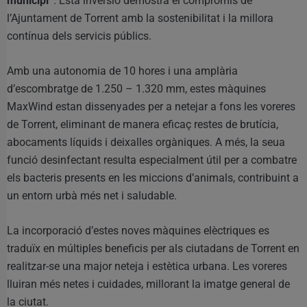
municipi”
. Esta inversió demostra el compromís de
l’Ajuntament de Torrent amb la sostenibilitat i la millora
contínua dels servicis públics.
Amb una autonomia de 10 hores i una amplària
d’escombratge de 1.250 – 1.320 mm, estes màquines
MaxWind estan dissenyades per a netejar a fons les voreres
de Torrent, eliminant de manera eficaç restes de brutícia,
abocaments líquids i deixalles orgàniques. A més, la seua
funció desinfectant resulta especialment útil per a combatre
els bacteris presents en les miccions d’animals, contribuint a
un entorn urbà més net i saludable.
La incorporació d’estes noves màquines elèctriques es
traduïx en múltiples beneficis per als ciutadans de Torrent en
realitzar-se una major neteja i estètica urbana. Les voreres
lluiran més netes i cuidades, millorant la imatge general de
la ciutat.