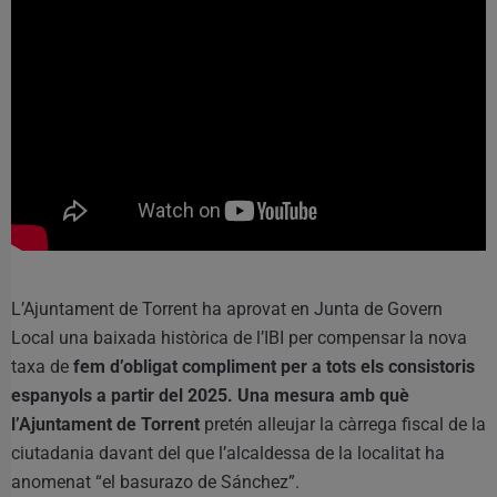
L’Ajuntament de Torrent ha aprovat en Junta de Govern
Local una baixada històrica de l’IBI per compensar la nova
taxa de
fem d’obligat compliment per a tots els consistoris
espanyols a partir del 2025. Una mesura amb què
l’Ajuntament de Torrent
pretén alleujar la càrrega fiscal de la
ciutadania davant del que l’alcaldessa de la localitat ha
anomenat “el basurazo de Sánchez”.