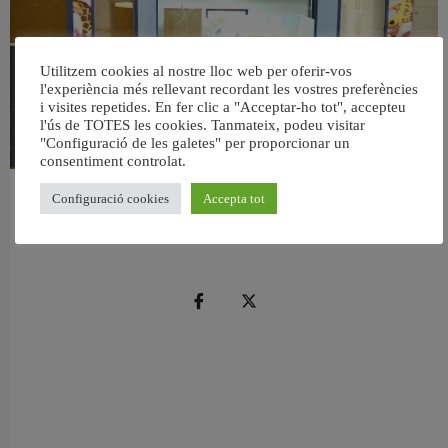
Utilitzem cookies al nostre lloc web per oferir-vos
l'experiència més rellevant recordant les vostres preferències
i visites repetides. En fer clic a "Acceptar-ho tot", accepteu
l'ús de TOTES les cookies. Tanmateix, podeu visitar
"Configuració de les galetes" per proporcionar un
consentiment controlat.
València reforma l’Escola Infantil Pardalets i instal·larà aire condicionat a totes
Configuració cookies
Accepta tot
les aules
5 agost, 2026