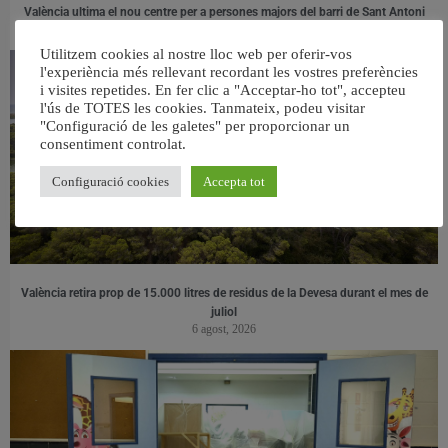
València ultima el nou centre per a persones majors del barri de Sant Antoni
6 agost, 2026
Utilitzem cookies al nostre lloc web per oferir-vos
l'experiència més rellevant recordant les vostres preferències
i visites repetides. En fer clic a "Acceptar-ho tot", accepteu
l'ús de TOTES les cookies. Tanmateix, podeu visitar
"Configuració de les galetes" per proporcionar un
consentiment controlat.
Configuració cookies
Accepta tot
València retira prop de 15.000 litres de residus de la Devesa durant el mes de
juliol
6 agost, 2026