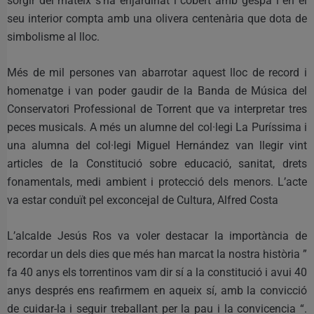
sorgir del mateix s’ha enjardinat i cobert amb gespa i en el
seu interior compta amb una olivera centenària que dota de
simbolisme al lloc.
Més de mil persones van abarrotar aquest lloc de record i
homenatge i van poder gaudir de la Banda de Música del
Conservatori Professional de Torrent que va interpretar tres
peces musicals. A més un alumne del col·legi La Puríssima i
una alumna del col·legi Miguel Hernández van llegir vint
articles de la Constitució sobre educació, sanitat, drets
fonamentals, medi ambient i protecció dels menors. L’acte
va estar conduït pel exconcejal de Cultura, Alfred Costa
L’alcalde Jesús Ros va voler destacar la importància de
recordar un dels dies que més han marcat la nostra història ”
fa 40 anys els torrentinos vam dir sí a la constitució i avui 40
anys després ens reafirmem en aqueix sí, amb la convicció
de cuidar-la i seguir treballant per la pau i la convicencia “.