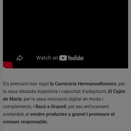
Els premiats han sigut
la Carnicería HermanosRomero
, per
la seua dilatada trajectòria i capacitat d’adaptació,
El Cajón
de María
, per la seua innovació digital en moda i
complements, i
Racó a Granell
, pel seu enfocament
sostenible al
vendre productes a granel i promoure el
consum responsable.