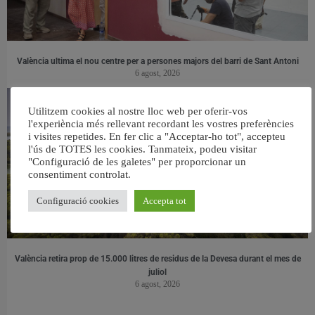
València ultima el nou centre per a persones majors del barri de Sant Antoni
6 agost, 2026
Utilitzem cookies al nostre lloc web per oferir-vos
l'experiència més rellevant recordant les vostres preferències
i visites repetides. En fer clic a "Acceptar-ho tot", accepteu
l'ús de TOTES les cookies. Tanmateix, podeu visitar
"Configuració de les galetes" per proporcionar un
consentiment controlat.
Configuració cookies
Accepta tot
València retira prop de 15.000 litres de residus de la Devesa durant el mes de
juliol
6 agost, 2026