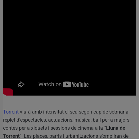
Torrent
viurà amb intensitat el seu segon cap de setmana
replet d’espectacles, actuacions, música, ball per a majors,
contes per a xiquets i sessions de cinema a la “
Lluna de
Torrent
”. Les places, barris i urbanitzacions s’ompliran de