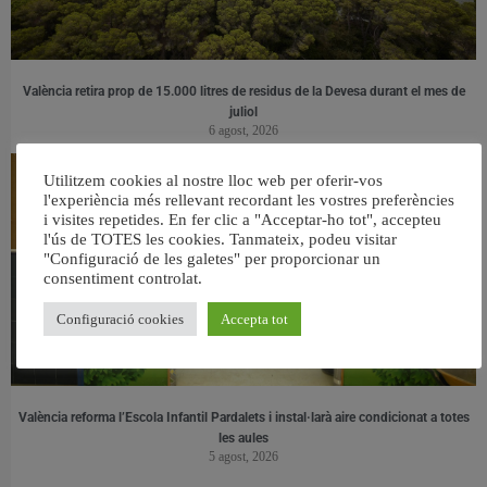
València retira prop de 15.000 litres de residus de la Devesa durant el mes de
juliol
6 agost, 2026
Utilitzem cookies al nostre lloc web per oferir-vos
l'experiència més rellevant recordant les vostres preferències
i visites repetides. En fer clic a "Acceptar-ho tot", accepteu
l'ús de TOTES les cookies. Tanmateix, podeu visitar
"Configuració de les galetes" per proporcionar un
consentiment controlat.
Configuració cookies
Accepta tot
València reforma l’Escola Infantil Pardalets i instal·larà aire condicionat a totes
les aules
5 agost, 2026