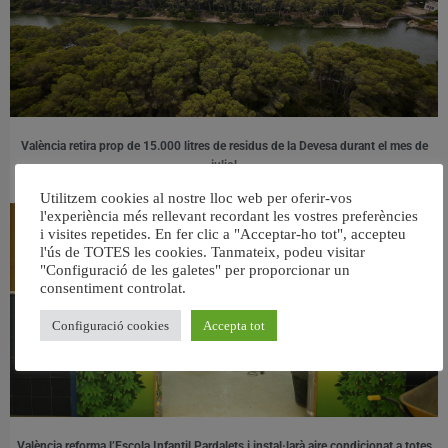
València retira prop de 15.000 litres de residus de la Devesa durant el mes de
juliol
6 agost, 2026
Utilitzem cookies al nostre lloc web per oferir-vos
l'experiència més rellevant recordant les vostres preferències
i visites repetides. En fer clic a "Acceptar-ho tot", accepteu
l'ús de TOTES les cookies. Tanmateix, podeu visitar
"Configuració de les galetes" per proporcionar un
consentiment controlat.
Configuració cookies
Accepta tot
València reforma l’Escola Infantil Pardalets i instal·larà aire condicionat a totes