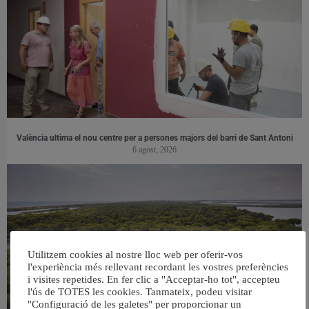
València ultima el nou centre per a persones majors del barri de Sant Antoni
6 agost, 2026
Utilitzem cookies al nostre lloc web per oferir-vos
l'experiència més rellevant recordant les vostres preferències
i visites repetides. En fer clic a "Acceptar-ho tot", accepteu
l'ús de TOTES les cookies. Tanmateix, podeu visitar
"Configuració de les galetes" per proporcionar un