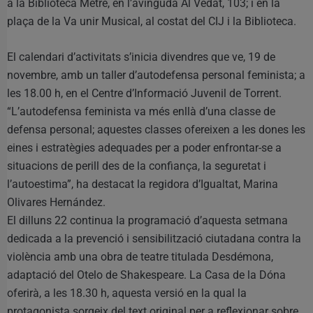
a la Biblioteca Metre, en l’avinguda Al Vedat, 103; i en la
plaça de la Va unir Musical, al costat del CIJ i la Biblioteca.
El calendari d’activitats s’inicia divendres que ve, 19 de
novembre, amb un taller d’autodefensa personal feminista; a
les 18.00 h, en el Centre d’Informació Juvenil de Torrent.
“L’autodefensa feminista va més enllà d’una classe de
defensa personal; aquestes classes ofereixen a les dones les
eines i estratègies adequades per a poder enfrontar-se a
situacions de perill des de la confiança, la seguretat i
l’autoestima”, ha destacat la regidora d’Igualtat, Marina
Olivares Hernández.
El dilluns 22 continua la programació d’aquesta setmana
dedicada a la prevenció i sensibilització ciutadana contra la
violència amb una obra de teatre titulada Desdémona,
adaptació del Otelo de Shakespeare. La Casa de la Dóna
oferirà, a les 18.30 h, aquesta versió en la qual la
protagonista sorgeix del text original per a reflexionar sobre