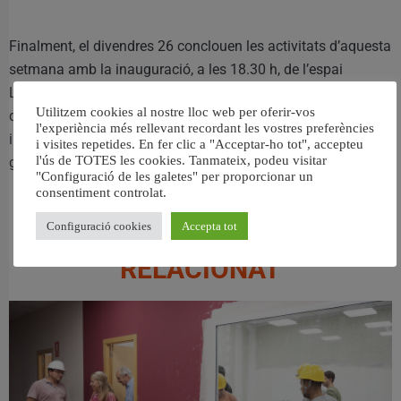
Finalment, el divendres 26 conclouen les activitats d’aquesta
setmana amb la inauguració, a les 18.30 h, de l’espai
Lectures violetes, una secció de la Biblioteca Metre en la
Utilitzem cookies al nostre lloc web per oferir-vos
qual s’han recopilat llibres infantils, novel·les, assajos i
l'experiència més rellevant recordant les vostres preferències
investigacions dedicats a temes d’igualtat i de violència de
i visites repetides. En fer clic a "Acceptar-ho tot", accepteu
l'ús de TOTES les cookies. Tanmateix, podeu visitar
gènere.
"Configuració de les galetes" per proporcionar un
consentiment controlat.
Configuració cookies
Accepta tot
RELACIONAT