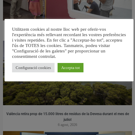
Utilitzem cookies al nostre lloc web per oferir-vos
València ultima el nou centre per a persones majors del barri de Sant Antoni
l'experiència més rellevant recordant les vostres preferències
6 agost, 2026
i visites repetides. En fer clic a "Acceptar-ho tot", accepteu
l'ús de TOTES les cookies. Tanmateix, podeu visitar
"Configuració de les galetes" per proporcionar un
consentiment controlat.
Configuració cookies
Accepta tot
València retira prop de 15.000 litres de residus de la Devesa durant el mes de
juliol
6 agost, 2026