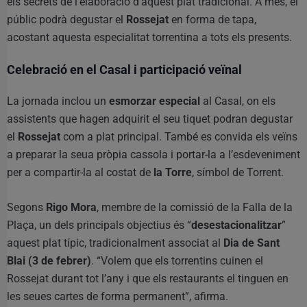
els secrets de l’elaboració d’aquest plat tradicional. A més, el
públic podrà degustar el
Rossejat
en forma de tapa,
acostant aquesta especialitat torrentina a tots els presents.
Celebració en el Casal i participació veïnal
La jornada inclou un
esmorzar especial
al Casal, on els
assistents que hagen adquirit el seu tiquet podran degustar
el
Rossejat
com a plat principal. També es convida els veïns
a preparar la seua pròpia cassola i portar-la a l’esdeveniment
per a compartir-la al costat de
la Torre
, símbol de Torrent.
Segons
Rigo Mora
, membre de la comissió de la Falla de la
Plaça, un dels principals objectius és “
desestacionalitzar
”
aquest plat típic, tradicionalment associat al
Dia de Sant
Blai (3 de febrer)
. “Volem que els torrentins cuinen el
Rossejat durant tot l’any i que els restaurants el tinguen en
les seues cartes de forma permanent”, afirma.