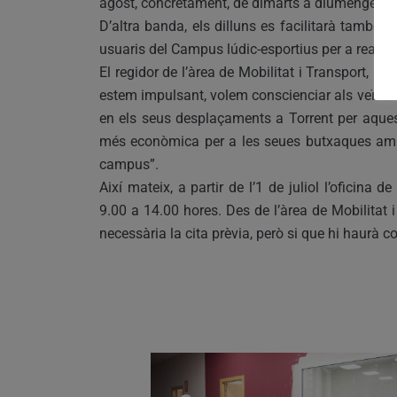
agost, concretament, de dimarts a diumenge.
D’altra banda, els dilluns es facilitarà també 
usuaris del Campus lúdic-esportius per a realitzar
El regidor de l’àrea de Mobilitat i Transport, R
estem impulsant, volem conscienciar als veïns i v
en els seus desplaçaments a Torrent per aques
més econòmica per a les seues butxaques amb aq
campus”.
Així mateix, a partir de l’1 de juliol l’oficina 
9.00 a 14.00 hores. Des de l’àrea de Mobilitat i
necessària la cita prèvia, però si que hi haurà co