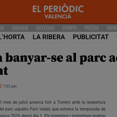
TAT
EDUCACIÓ
SUCCESSOS
ESPORTS
POLÍTICA
ENTRE
L’HORTA
LA RIBERA
PUBLICITAT
a banyar-se al parc 
nt
7:03 pm
El mes de juliol arranca fort a Torrent amb la reobertura
del parc aquàtic Parc Vedat, que estrena la temporada de
banys 2020 demà dia 1. Els torrentins i torrentines podran