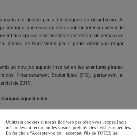
ancada els dilluns per a fer tasques de desinfecció. Al
eja continua, que es completarà amb un intensiu servei de
ctament de depuració en finalitzar tant el torn de demà com
nal laboral de Parc Vedat per a poder oferir una major
mb un nou joc aquàtic inspirat en les aventures pirates,
sions Financerament Sostenibles (IFS), pertanyent al
xercici de 2019.
a i Campus aquest estiu
a normalitat, els torrentins i torrentines disposaran de la
Utilitzem cookies al nostre lloc web per oferir-vos l'experiència
més rellevant recordant les vostres preferències i visites repetides.
 gaudir de la piscina Parc Vedat en els mesos de juliol i
En fer clic a "Acceptar-ho tot", accepteu l'ús de TOTES les