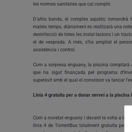
les normes sanitàries que cal complir.
D’altra banda, el complex aquàtic romandrà t
mateix temps, diàriament es realitzarà una net
desinfecció de totes les instal·lacions i un tra
el de vesprada. A més, s’ha ampliat el perso
assistència i control.
Com a sorpresa enguany, la piscina comptarà a
que ha sigut finançada pel programa d’Inver
superàvit amb el qual el consistori va tancar l’e
Línia 4 gratuïta per a donar servei a la piscin
Com a novetat enguany i davant la volta a la nov
línia 4 de TorrentBus totalment gratuïta per a