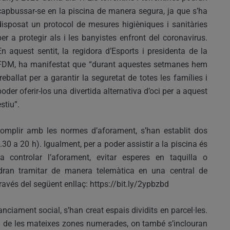
capbussar-se en la piscina de manera segura, ja que s’ha
disposat un protocol de mesures higièniques i sanitàries
per a protegir als i les banyistes enfront del coronavirus.
En aquest sentit, la regidora d’Esports i presidenta de la
FDM, ha manifestat que “durant aquestes setmanes hem
treballat per a garantir la seguretat de totes les famílies i
poder oferir-los una divertida alternativa d’oci per a aquest
estiu”.
 complir amb les normes d’aforament, s’han establit dos
30 a 20 h). Igualment, per a poder assistir a la piscina és
a controlar l’aforament, evitar esperes en taquilla o
dran tramitar de manera telemàtica en una central de
avés del següent enllaç: https://bit.ly/2ypbzbd
anciament social, s’han creat espais dividits en parcel·les.
ns i de les mateixes zones numerades, on també s’inclouran