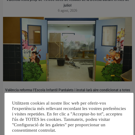
juliol
6 agost, 2026
València reforma l’Escola Infantil Pardalets i instal·larà aire condicionat a totes
les aules
5 agost, 2026
Utilitzem cookies al nostre lloc web per oferir-vos
l'experiència més rellevant recordant les vostres preferències
i visites repetides. En fer clic a "Acceptar-ho tot", accepteu
l'ús de TOTES les cookies. Tanmateix, podeu visitar
"Configuració de les galetes" per proporcionar un
consentiment controlat.