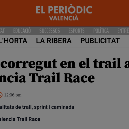
TAT
EDUCACIÓ
SUCCESSOS
ESPORTS
POLÍTICA
ENTRE
L’HORTA
LA RIBERA
PUBLICITAT
corregut en el trai
encia Trail Race
12:06 pm
litats de trail, sprint i caminada
alencia Trail Race