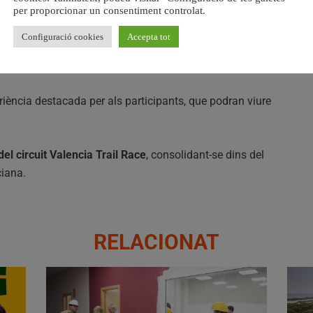
per proporcionar un consentiment controlat.
Configuració cookies
Accepta tot
endes molt corredores i un perfil divertit però exigent a
 baixades àgils que afavoreixen el ritme.
riència destacada per als participants, que podran viure
el circuit Valencia Trail Race
, consolidant-se dins del
ciana.
RELACIONAT