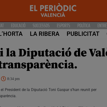
TAT
EDUCACIÓ
SUCCESSOS
ESPORTS
POLÍTICA
ENTRE
L’HORTA
LA RIBERA
PUBLICITAT
 la Diputació de Val
 transparència.
8:34 pm
el President de la Diputació Toni Gaspar s’han reunit per
nsparència.