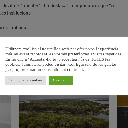
ificat de “fructífer” i ha destacat la importància que “es
es institucions.
questa trobada
ot allò que els competeix en relació a la tasca conjunta
Utilitzem cookies al nostre lloc web per oferir-vos l'experiència
més rellevant recordant les vostres preferències i visites repetides.
En fer clic a "Acceptar-ho tot", accepteu l'ús de TOTES les
cookies. Tanmateix, podeu visitar "Configuració de les galetes"
per proporcionar un consentiment controlat.
RELACIONAT
Configuració cookies
Accepta tot