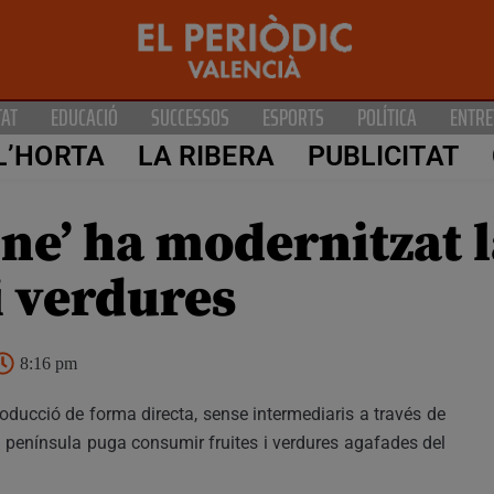
TAT
EDUCACIÓ
SUCCESSOS
ESPORTS
POLÍTICA
ENTRE
L’HORTA
LA RIBERA
PUBLICITAT
ine’ ha modernitzat 
i verdures
8:16 pm
ducció de forma directa, sense intermediaris a través de
a península puga consumir fruites i verdures agafades del