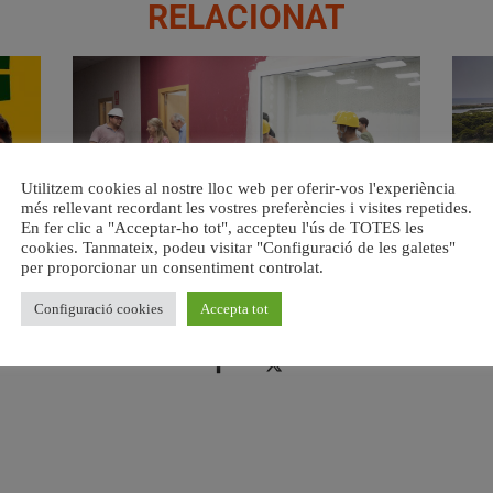
RELACIONAT
Utilitzem cookies al nostre lloc web per oferir-vos l'experiència
més rellevant recordant les vostres preferències i visites repetides.
En fer clic a "Acceptar-ho tot", accepteu l'ús de TOTES les
cookies. Tanmateix, podeu visitar "Configuració de les galetes"
a.
València ultima el nou centre per a persones majors del
Val
per proporcionar un consentiment controlat.
barri de Sant Antoni
6 agost, 2026
Configuració cookies
Accepta tot