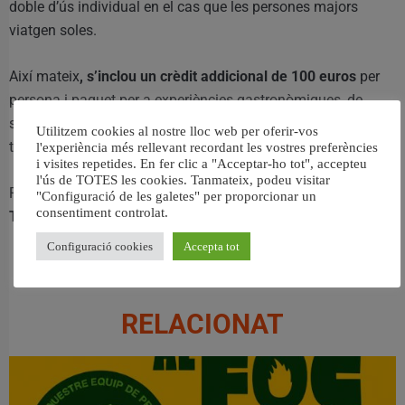
doble d’ús individual en el cas que les persones majors
viatgen soles.
Així mateix
, s’inclou un crèdit addicional de 100 euros
per
persona i paquet per a experiències gastronòmiques, de
salut, esportives o culturals, a més de pàrquing i serveis de
Utilitzem cookies al nostre lloc web per oferir-vos
trasllats.
l'experiència més rellevant recordant les vostres preferències
i visites repetides. En fer clic a "Acceptar-ho tot", accepteu
l'ús de TOTES les cookies. Tanmateix, podeu visitar
Per a més informació
es pot consultar la següent pàgina de
"Configuració de les galetes" per proporcionar un
consentiment controlat.
TurismeCV:
Com funciona el programa Viatja +65.
Configuració cookies
Accepta tot
RELACIONAT