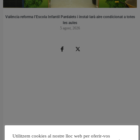
València reforma l’Escola Infantil Pardalets i instal·larà aire condicionat a totes
les aules
5 agost, 2026
Utilitzem cookies al nostre lloc web per oferir-vos