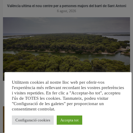
València ultima el nou centre per a persones majors del barri de Sant Antoni
6 agost, 2026
Utilitzem cookies al nostre lloc web per oferir-vos
l'experiència més rellevant recordant les vostres preferències
València retira prop de 15.000 litres de residus de la Devesa durant el mes de
i visites repetides. En fer clic a "Acceptar-ho tot", accepteu
juliol
l'ús de TOTES les cookies. Tanmateix, podeu visitar
6 agost, 2026
"Configuració de les galetes" per proporcionar un
consentiment controlat.
Configuració cookies
Accepta tot