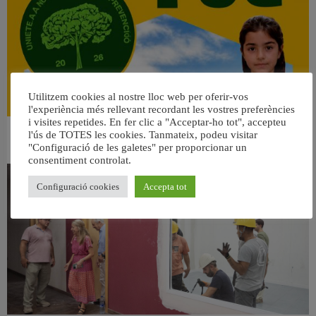
Utilitzem cookies al nostre lloc web per oferir-vos
l'experiència més rellevant recordant les vostres preferències
i visites repetides. En fer clic a "Acceptar-ho tot", accepteu
l'ús de TOTES les cookies. Tanmateix, podeu visitar
👀 Una mirada atenta puede marcar la diferencia.
"Configuració de les galetes" per proporcionar un
31 juliol, 2026
consentiment controlat.
Configuració cookies
Accepta tot