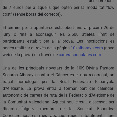
del corredor i
de 7 euros per a aquells que opten per la modalitat “low
cost” (sense borsa del corredor).
El termini per a apuntar-se està obert fins al pròxim 26 de
juny o fins a aconseguir els 2.500 atletes, límit de
participants establit per a la prova. Les inscripcions es
poden realitzar a través de la pàgina
10kalboraya.com
(nova
web de la prova) o a través de
carreraspopulares.com
.
Una de les principals novetats de la 10K Divina Pastora
Seguros Alboraya contra el Cáncer és el nou recorregut, un
traçat homologat per la Reial Federació Espanyola
d’Atletisme. La prova entra a formar part del calendari
autonòmic de carrera de ruta de la Federació d’Atletisme de
la Comunitat Valenciana. Aquest nou circuit, dissenyat per
Ricardo Íñiguez, membre de la Societat Esportiva
Correcaminos, és més atractiu, ràpid i totalment lliure