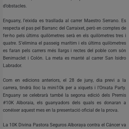
d’obstacles.
Enguany, l’eixida es trasllada al carrer Maestro Serrano. Es
respecta el pas pel Barranc del Carraixet, però en comptes de
fer-ho pels últims quilòmetres serà en els quilòmetres tres i
quatre. S’elimina el passeig marítim i els últims quilòmetres
es faran pels carrers més llargs i rectes del poble com són
Benimaclet i Colón. La meta es manté al carrer San Isidro
Labrador.
Com en edicions anteriors, el 28 de juny, dia previ a la
carrera, tindrà lloc la mini10k per a xiquets i l’Orxata Party.
Enguany se celebrarà també la segona edició dels Premis
#10K Alboraia, els guanyadors dels quals es donaran a
conéixer aquest mes en la presentació oficial de la prova.
La 10K Divina Pastora Seguros Alboraya contra el Cáncer va