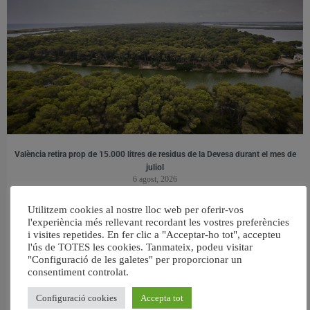
València retira prop de 15.000 litres de residus de la Devesa durant el mes de
juliol
6 agost, 2026
Utilitzem cookies al nostre lloc web per oferir-vos
l'experiència més rellevant recordant les vostres preferències
i visites repetides. En fer clic a "Acceptar-ho tot", accepteu
l'ús de TOTES les cookies. Tanmateix, podeu visitar
"Configuració de les galetes" per proporcionar un
consentiment controlat.
Configuració cookies
Accepta tot