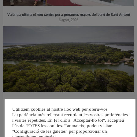
València ultima el nou centre per a persones majors del barri de Sant Antoni
6 agost, 2026
València retira prop de 15.000 litres de residus de la Devesa durant el mes de
juliol
Utilitzem cookies al nostre lloc web per oferir-vos
6 agost, 2026
l'experiència més rellevant recordant les vostres preferències
i visites repetides. En fer clic a "Acceptar-ho tot", accepteu
l'ús de TOTES les cookies. Tanmateix, podeu visitar
"Configuració de les galetes" per proporcionar un
consentiment controlat.