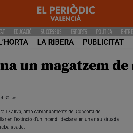
TAT
EDUCACIÓ
SUCCESSOS
ESPORTS
POLÍTICA
ENTRE
L’HORTA
LA RIBERA
PUBLICITAT
ma un magatzem de 
4:30 pm
zira i Xàtiva, amb comandaments del Consorci de
llar en l’extinció d’un incendi, declarat en una nau situada
 roba usada.