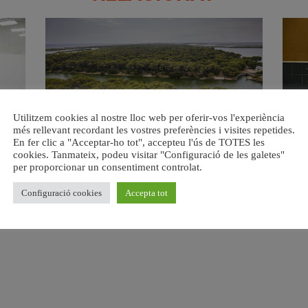
Utilitzem cookies al nostre lloc web per oferir-vos l'experiència
més rellevant recordant les vostres preferències i visites repetides.
s del
València retira prop de 15.000 litres de residus de la
Valènci
En fer clic a "Acceptar-ho tot", accepteu l'ús de TOTES les
Devesa durant el mes de juliol
cookies. Tanmateix, podeu visitar "Configuració de les galetes"
6 agost, 2026
per proporcionar un consentiment controlat.
Configuració cookies
Accepta tot