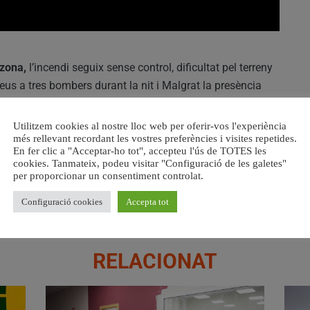
 zona,
l’incendi seguix sense control, dificultat pel terreny
lleus a tres bombers durant la nit i Malgrat la presència
 i efectius d’emergència
, l’incendi continua propagant-
Utilitzem cookies al nostre lloc web per oferir-vos l'experiència
més rellevant recordant les vostres preferències i visites repetides.
En fer clic a "Acceptar-ho tot", accepteu l'ús de TOTES les
, originat per una crema agrícola controlada. La delegada
cookies. Tanmateix, podeu visitar "Configuració de les galetes"
cat la necessitat d’investigar les circumstàncies de la
per proporcionar un consentiment controlat.
tocols locals.
Configuració cookies
Accepta tot
RELACIONAT