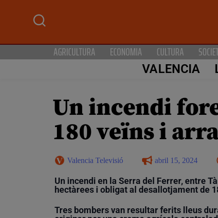
AGRICULTURA
ECONOMIA
CULTURA
SOCIE
VALENCIA
Un incendi fore
180 veïns i arr
Valencia Televisió
abril 15, 2024
Un incendi en la Serra del Ferrer, entre T
hectàrees i obligat al desallotjament de 1
Tres bombers van resultar ferits lleus dura