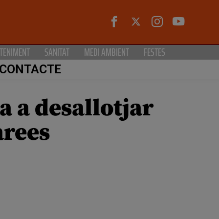
TENIMENT
SANITAT
MEDI AMBIENT
FESTES
CONTACTE
a a desallotjar
àrees