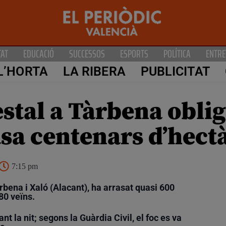
TAT
EDUCACIÓ
SUCCESSOS
ESPORTS
POLÍTICA
ENTRE
L’HORTA
LA RIBERA
PUBLICITAT
stal a Tàrbena oblig
asa centenars d’hect
7:15 pm
àrbena i Xaló (Alacant), ha arrasat quasi 600
80 veïns.
nt la nit; segons la Guàrdia Civil, el foc es va