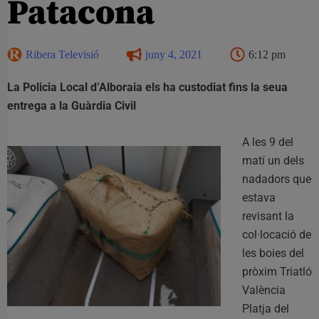
Patacona
Ribera Televisió
juny 4, 2021
6:12 pm
La Policia Local d’Alboraia els ha custodiat fins la seua
entrega a la Guàrdia Civil
A les 9 del
matí un dels
nadadors que
estava
revisant la
col·locació de
les boies del
pròxim Triatló
València
Platja del