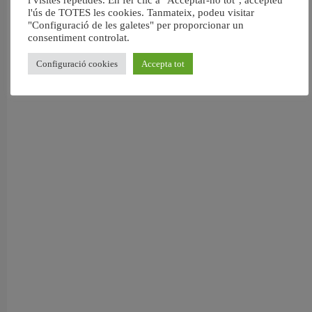
i visites repetides. En fer clic a "Acceptar-ho tot", accepteu
juliol
l'ús de TOTES les cookies. Tanmateix, podeu visitar
6 agost, 2026
"Configuració de les galetes" per proporcionar un
consentiment controlat.
Configuració cookies
Accepta tot