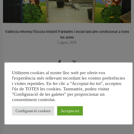
València reforma l’Escola Infantil Pardalets i instal·larà aire condicionat a totes
les aules
5 agost, 2026
Utilitzem cookies al nostre lloc web per oferir-vos
l'experiència més rellevant recordant les vostres preferències
i visites repetides. En fer clic a "Acceptar-ho tot", accepteu
l'ús de TOTES les cookies. Tanmateix, podeu visitar
"Configuració de les galetes" per proporcionar un
consentiment controlat.
Configuració cookies
Accepta tot