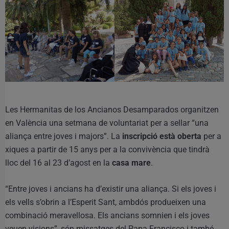
Les Hermanitas de los Ancianos Desamparados organitzen
en València una setmana de voluntariat per a sellar “una
aliança entre joves i majors”. La
inscripció està oberta
per a
xiques a partir de 15 anys per a la convivència que tindrà
lloc del 16 al 23 d’agost en la
casa mare
.
“Entre joves i ancians ha d’existir una aliança. Si els joves i
els vells s’obrin a l’Esperit Sant, ambdós produeixen una
combinació meravellosa. Els ancians somnien i els joves
veuen visions”, són missatges del Papa Francisco i també