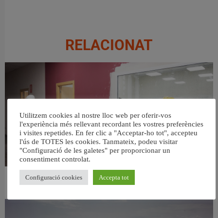
RELACIONAT
Utilitzem cookies al nostre lloc web per oferir-vos
l'experiència més rellevant recordant les vostres preferències
i visites repetides. En fer clic a "Acceptar-ho tot", accepteu
l'ús de TOTES les cookies. Tanmateix, podeu visitar
"Configuració de les galetes" per proporcionar un
consentiment controlat.
Configuració cookies
Accepta tot
València ultima el nou centre per a persones majors del barri de Sant Antoni
6 agost, 2026