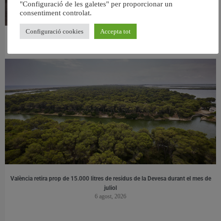
"Configuració de les galetes" per proporcionar un
consentiment controlat.
Configuració cookies
Accepta tot
València ultima el nou centre per a persones majors del barri de Sant Antoni
6 agost, 2026
València retira prop de 15.000 litres de residus de la Devesa durant el mes de
juliol
6 agost, 2026