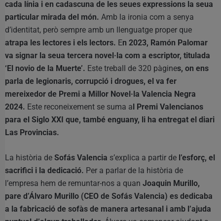
cada línia i en cadascuna de les seues expressions la seua
particular mirada del món.
Amb la ironia com a senya
d’identitat, però sempre amb un llenguatge proper que
atrapa les lectores i els lectors.
E
n 2023, Ramón Palomar
va signar la seua tercera novel·la com a escriptor, titulada
‘El novio de la Muerte’.
Este treball de 320 pàgine
s, on ens
parla de legionaris, corrupció i drogues, el va fer
mereixedor de Premi a Millor Novel·la Valencia Negra
2024.
Este reconeixement se suma a
l Premi Valencianos
para el Siglo XXI que, també enguany, li ha entregat el diari
Las Provincias.
La història de
Sofás Valencia
s’explica a partir de
l’esforç, el
sacrifici i la dedicació.
Per a parlar de la història de
l’empresa hem de remuntar-nos a quan
Joaquin Murillo,
pare d’Álvaro Murillo (CEO de Sofás Valencia) es dedicaba
a la fabricació de sofàs de manera artesanal i amb l’ajuda