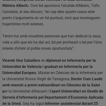
Rítmica Alberic.
Com bé apuntava l’alcalde d’Alberic, Toño
Carratalá, al seu discurs, “en cap dels quatre casos este
premi s’argumenta en un fet puntual, sinó que reconeguem
trajectòries molt extenes.
Tenim hui amb nosaltres persones que han dedicat la seua
vida a allò que els ha dut ací, bé per professió o bé per l’únic
interés d’oferir al poble noves oportunitats”.
Vicente Gea Caballero
és
diplomat en Infermeria per la
Universitat de València i graduat en Infermeria per la
Universitat Europea.
Màster en Ciències de la Infermeria per
la Universitat Rovira Virgili de Tarragona,
Doctor Cum Laude
amb menció a premi extraordinari en Ciències de la Salut
p
er la Universitat d’Alacant i E
xpert Universitari en Gestió de
Serveis d’Infermeria pel Departament d’Economia Aplicada
de la Uned.
Gea ha sigut
infermer assistencial durant 25