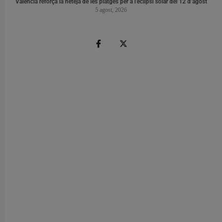
València reforça la neteja de les platges per a l’eclipsi solar del 12 d’agost
5 agost, 2026