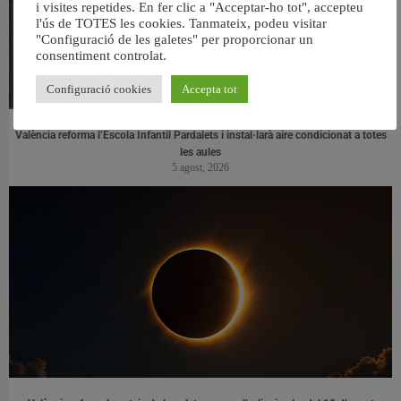
i visites repetides. En fer clic a "Acceptar-ho tot", accepteu
l'ús de TOTES les cookies. Tanmateix, podeu visitar
"Configuració de les galetes" per proporcionar un
consentiment controlat.
Configuració cookies
Accepta tot
València reforma l’Escola Infantil Pardalets i instal·larà aire condicionat a totes
les aules
5 agost, 2026