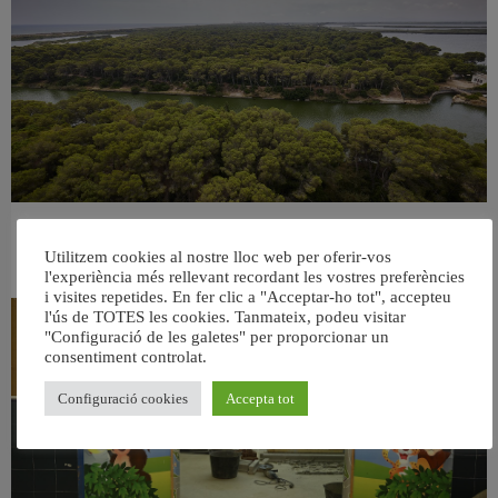
València retira prop de 15.000 litres de residus de la Devesa durant el mes de
juliol
Utilitzem cookies al nostre lloc web per oferir-vos
6 agost, 2026
l'experiència més rellevant recordant les vostres preferències
i visites repetides. En fer clic a "Acceptar-ho tot", accepteu
l'ús de TOTES les cookies. Tanmateix, podeu visitar
"Configuració de les galetes" per proporcionar un
consentiment controlat.
Configuració cookies
Accepta tot