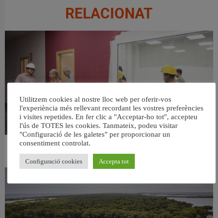
RELACIONAT
Utilitzem cookies al nostre lloc web per oferir-vos
l'experiència més rellevant recordant les vostres preferències
i visites repetides. En fer clic a "Acceptar-ho tot", accepteu
l'ús de TOTES les cookies. Tanmateix, podeu visitar
"Configuració de les galetes" per proporcionar un
consentiment controlat.
València ultima el nou centre per a persones majors del barri de Sant Antoni
6 agost, 2026
Configuració cookies
Accepta tot