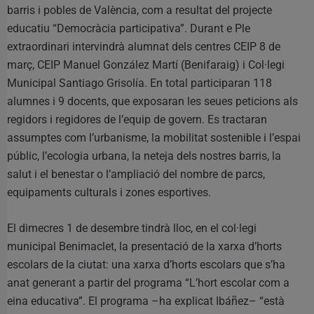
barris i pobles de València, com a resultat del projecte
educatiu “Democràcia participativa”. Durant e Ple
extraordinari intervindrà alumnat dels centres CEIP 8 de
març, CEIP Manuel González Martí (Benifaraig) i Col·legi
Municipal Santiago Grisolía. En total participaran 118
alumnes i 9 docents, que exposaran les seues peticions als
regidors i regidores de l’equip de govern. Es tractaran
assumptes com l’urbanisme, la mobilitat sostenible i l’espai
públic, l’ecologia urbana, la neteja dels nostres barris, la
salut i el benestar o l’ampliació del nombre de parcs,
equipaments culturals i zones esportives.
El dimecres 1 de desembre tindrà lloc, en el col·legi
municipal Benimaclet, la presentació de la xarxa d’horts
escolars de la ciutat: una xarxa d’horts escolars que s’ha
anat generant a partir del programa “L’hort escolar com a
eina educativa”. El programa –ha explicat Ibáñez– “està