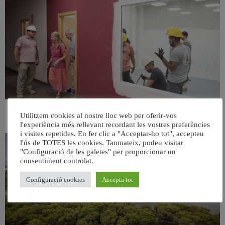
València ultima el nou centre per a persones majors del barri de Sant Antoni
Utilitzem cookies al nostre lloc web per oferir-vos
6 agost, 2026
l'experiència més rellevant recordant les vostres preferències
i visites repetides. En fer clic a "Acceptar-ho tot", accepteu
l'ús de TOTES les cookies. Tanmateix, podeu visitar
"Configuració de les galetes" per proporcionar un
consentiment controlat.
Configuració cookies
Accepta tot