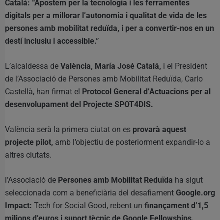
Catalá: “Apostem per la tecnologia i les ferramentes
digitals per a millorar l’autonomia i qualitat de vida de les
persones amb mobilitat reduïda, i per a convertir-nos en un
destí inclusiu i accessible.”
L’alcaldessa de
València, María José Catalá,
i el President
de l’Associació de Persones amb Mobilitat Reduïda, Carlo
Castellà, han firmat el
Protocol General d’Actuacions per al
desenvolupament del Projecte SPOT4DIS.
València serà la primera ciutat on es
provarà aquest
projecte pilot,
amb l’objectiu de posteriorment expandir-lo a
altres ciutats.
l’Associació de
Persones amb Mobilitat Reduïda
ha sigut
seleccionada com a beneficiària del desafiament
Google.org
Impact:
Tech for Social Good, rebent un
finançament d’1,5
milions d’euros i suport tècnic de Google Fellowships.