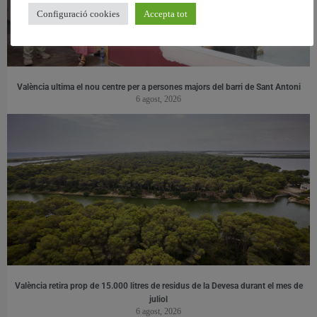
Configuració cookies
Accepta tot
València ultima el nou centre per a persones majors del barri de Sant Antoni
6 agost, 2026
València retira prop de 15.000 litres de residus de la Devesa durant el mes de
juliol
6 agost, 2026