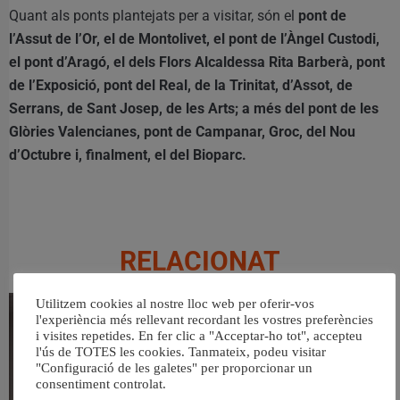
Quant als ponts plantejats per a visitar, són el
pont de
l’Assut de l’Or, el de Montolivet, el pont de l’Àngel Custodi,
el pont d’Aragó, el dels Flors Alcaldessa Rita Barberà, pont
de l’Exposició, pont del Real, de la Trinitat, d’Assot, de
Serrans, de Sant Josep, de les Arts; a més del pont de les
Glòries Valencianes, pont de Campanar, Groc, del Nou
d’Octubre i, finalment, el del Bioparc.
RELACIONAT
Utilitzem cookies al nostre lloc web per oferir-vos
l'experiència més rellevant recordant les vostres preferències
i visites repetides. En fer clic a "Acceptar-ho tot", accepteu
l'ús de TOTES les cookies. Tanmateix, podeu visitar
"Configuració de les galetes" per proporcionar un
consentiment controlat.