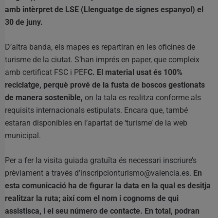
amb intèrpret de LSE (Llenguatge de signes espanyol) el
30 de juny.
D’altra banda, els mapes es repartiran en les oficines de
turisme de la ciutat. S’han imprés en paper, que compleix
amb certificat FSC i PEF
C. El material usat és 100%
reciclatge, perquè prové de la fusta de boscos gestionats
de manera sostenible,
on la tala es realitza conforme als
requisits internacionals estipulats. Encara que, també
estaran disponibles en l’apartat de ‘turisme’ de la web
municipal.
Per a fer la visita guiada gratuïta és necessari inscriure’s
prèviament a través d’inscripcionturismo@valencia.es.
En
esta comunicació ha de figurar la data en la qual es desitja
realitzar la ruta; així com el nom i cognoms de qui
assistisca, i el seu número de contacte. En total, podran