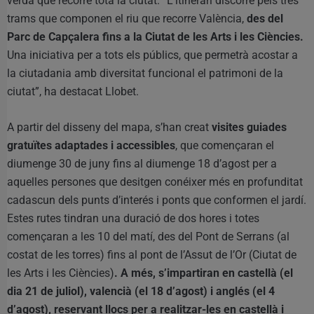
verda que recorre tota la ciutat. “L’itinerari discorre pels tres
trams que componen el riu que recorre València,
des del
Parc de Capçalera fins a la Ciutat de les Arts i les Ciències.
Una iniciativa per a tots els públics, que permetrà acostar a
la ciutadania amb diversitat funcional el patrimoni de la
ciutat”, ha destacat Llobet.
A partir del disseny del mapa, s’han creat
visites guiades
gratuïtes adaptades i accessibles
, que començaran el
diumenge 30 de juny fins al diumenge 18 d’agost per a
aquelles persones que desitgen conéixer més en profunditat
cadascun dels punts d’interés i ponts que conformen el jardí.
Estes rutes tindran una duració de dos hores i totes
començaran a les 10 del matí, des del Pont de Serrans (al
costat de les torres) fins al pont de l’Assut de l’Or (Ciutat de
les Arts i les Ciències)
. A més, s’impartiran en castellà (el
dia 21 de juliol), valencià (el 18 d’agost) i anglés (el 4
d’agost), reservant llocs per a realitzar-les en castellà i