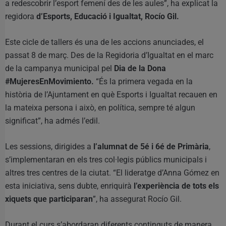
a redescobrir l’esport femení des de les aules”, ha explicat la
regidora
d’Esports, Educació i Igualtat, Rocío Gil.
Este cicle de tallers és una de les accions anunciades, el
passat 8 de març. Des de la Regidoria d’Igualtat en el marc
de la campanya municipal pel
Dia de la Dona
#MujeresEnMovimiento.
“És la primera vegada en la
història de l’Ajuntament en què Esports i Igualtat recauen en
la mateixa persona i això, en política, sempre té algun
significat”, ha admés l’edil.
Les sessions, dirigides a
l’alumnat de 5é i 6é de Primària
,
s’implementaran en els tres col·legis públics municipals i
altres tres centres de la ciutat. “El lideratge d’Anna Gómez en
esta iniciativa, sens dubte, enriquirà
l’experiència de tots els
xiquets que participaran
”, ha assegurat Rocío Gil.
Durant el curs s’abordaran diferents continguts de manera