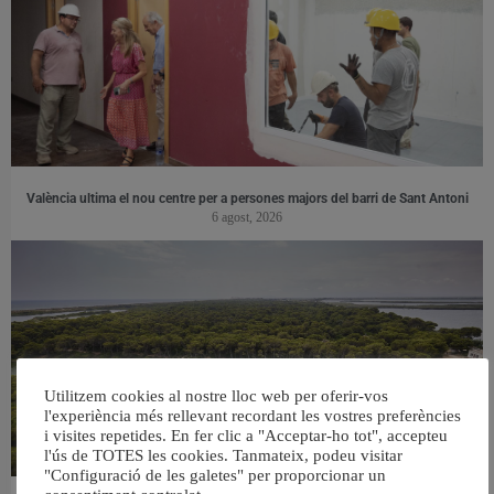
València ultima el nou centre per a persones majors del barri de Sant Antoni
6 agost, 2026
Utilitzem cookies al nostre lloc web per oferir-vos
l'experiència més rellevant recordant les vostres preferències
i visites repetides. En fer clic a "Acceptar-ho tot", accepteu
l'ús de TOTES les cookies. Tanmateix, podeu visitar
"Configuració de les galetes" per proporcionar un