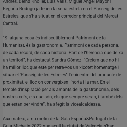
Andrés, Bernd Knöller, Luis Valls, Miguel Ángel Mayor i
Begoña Rodrigo ja tenen la seua estrela en el Passeig de les
Estreles, que s’ha situat en el corredor principal del Mercat
Central.
“Si alguna cosa és indiscutiblement Patrimoni de la
Humanitat, és la gastronomia. Patrimoni de cada persona,
de cada record, de cada història. Part de l’herència que deixa
un territori”, ha destacat Sandra Gómez. “Creiem que no hi
ha millor lloc que este per retre-vos un xicotet homenatge i
situar el ‘Passeig de les Estreles’: l’epicentre del producte de
proximitat, el lloc on convergixen l’horta i la mar. En el
temple d’inspiració per als amants de la gastronomia, dels
nostres xefs, els que són, els que sempre seran, i també dels
que estan per vindre”, ha afegit la vicealcaldessa.
Així mateix, amb motiu de la Gala España&Portugal de la
Guia Michelin 2022 que acull la ciutat de València s’han